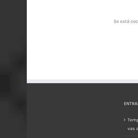
Se está coc
ENTRA
Temp
vas 