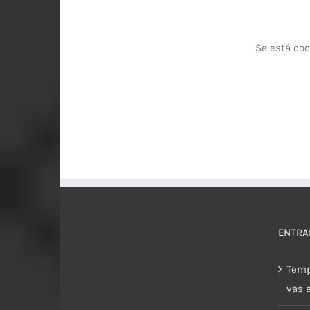
Se está coc
ENTRA
Temp
vas 