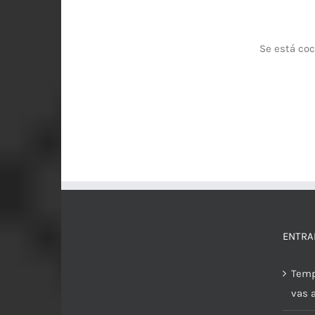
Se está coc
ENTRA
Temp
vas 