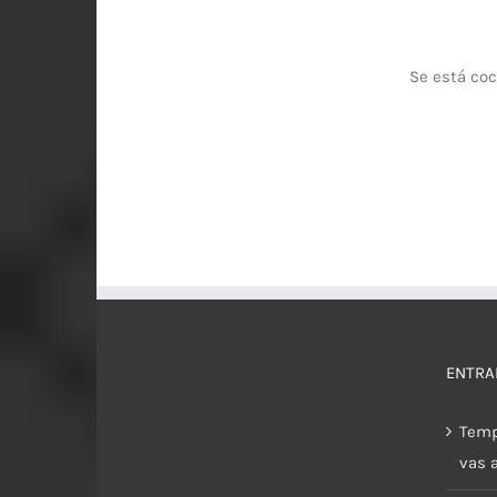
Se está coc
ENTRA
Temp
vas 