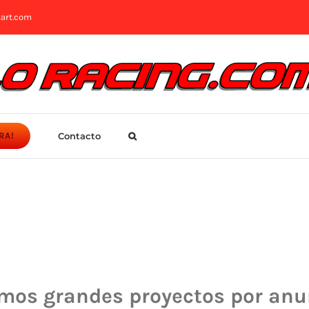
art.com
Contacto
RA!
mos grandes proyectos por anu