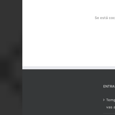
Se está coc
ENTRA
Temp
vas 