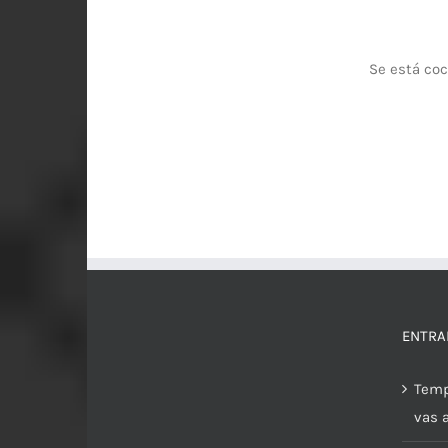
Se está coc
ENTRA
Temp
vas 