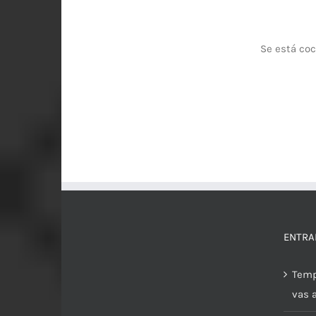
Se está coc
ENTRA
Temp
vas 