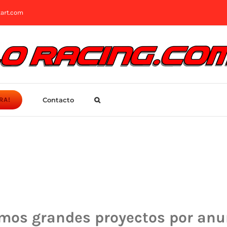
art.com
Contacto
RA!
mos grandes proyectos por anu