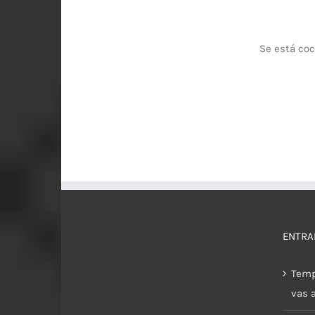
Se está coc
ENTRA
Temp
vas 