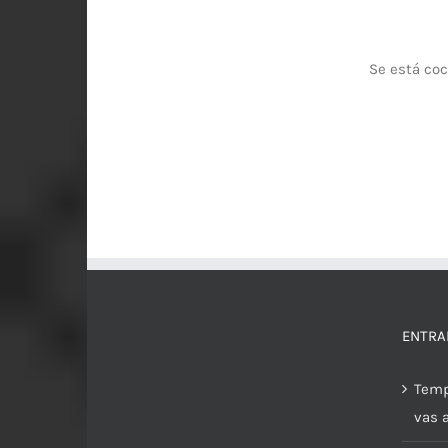
Se está coc
ENTRA
Temp
vas 