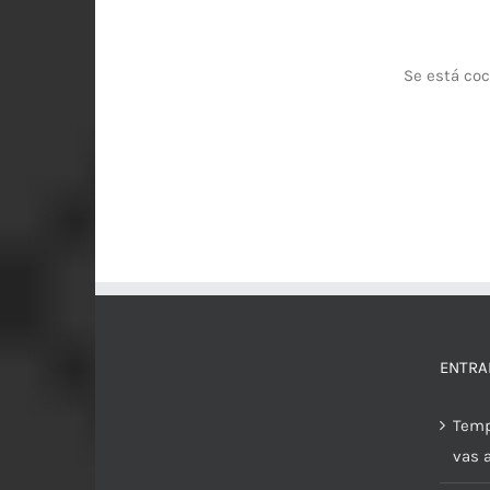
Se está coc
ENTRA
Temp
vas 