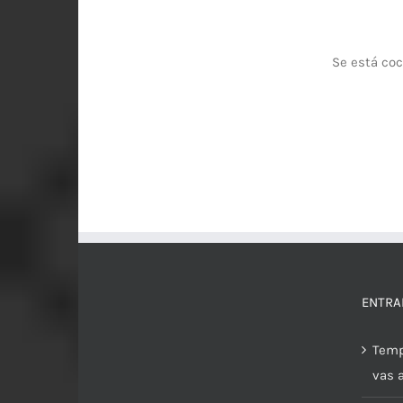
Se está coc
ENTRA
Temp
vas 