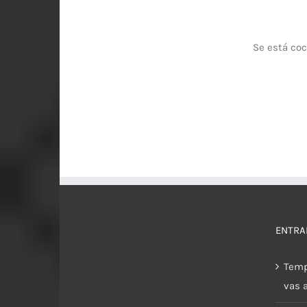
Se está coc
ENTRA
Temp
vas 