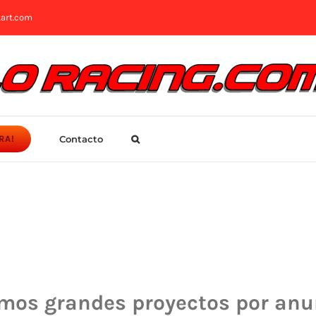
art.com
Contacto
RA!
mos grandes proyectos por anu